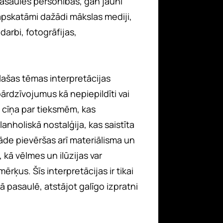
pasaules personības, gan jauni
 apskatāmi dažādi mākslas mediji,
darbi, fotogrāfijas,
lašas tēmas interpretācijas
ārdzīvojumus kā nepiepildīti vai
a cīņa par tieksmēm, kas
nholiskā nostalģija, kas saistīta
āde pievēršas arī materiālisma un
, kā vēlmes un ilūzijas var
ērķus. Šīs interpretācijas ir tikai
jā pasaulē, atstājot galīgo izpratni