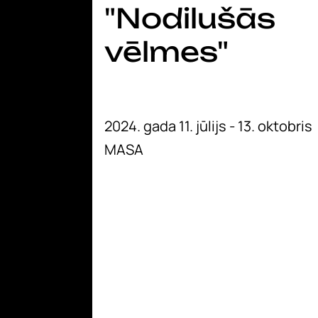
"Nodilušās
vēlmes"
2024. gada 11. jūlijs - 13. oktobris
MASA