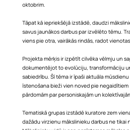
oktobrim.
Tāpat kā iepriekšējā izstādē, daudzi mākslini
savus jaunākos darbus par izvēlēto tēmu. Trad
viens pie otra, vairākās rindās, radot vienota
Projekta mērķis ir izpētīt cilvēka vēlmju un
dokumentējot to evolūciju, transformāciju u
sabiedrību. Šī tēma ir īpaši aktuāla mūsdienu
īstenošana bieži vien noved pie negaidītiem
pārdomām par personiskajām un kolektīvajā
Tematiskā grupas izstādē kuratore zem vien
dažādu virzienu mākslinieku darbus ne tikai n