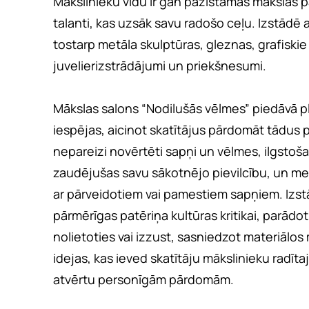
Mākslinieku vidū ir gan pazīstamas mākslas 
talanti, kas uzsāk savu radošo ceļu. Izstādē
tostarp metāla skulptūras, gleznas, grafiskie 
juvelierizstrādājumi un priekšnesumi.
Mākslas salons “Nodilušās vēlmes” piedāvā p
iespējas, aicinot skatītājus pārdomāt tādus p
nepareizi novērtēti sapņi un vēlmes, ilgstoš
zaudējušas savu sākotnējo pievilcību, un mela
ar pārveidotiem vai pamestiem sapņiem. Izst
pārmērīgas patēriņa kultūras kritikai, parādot
nolietoties vai izzust, sasniedzot materiālos m
idejas, kas ieved skatītāju mākslinieku radīta
atvērtu personīgām pārdomām.