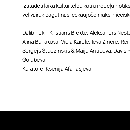
Izstādes laikā kultūrtelpā katru nedēļu notik
vēl vairāk bagātinās ieskaujošo māksliniecisk
Dalībnieki:
Kristians Brekte, Aleksandrs Neste
Alīna Burlakova, Viola Karule, Ieva Zinere, Re
Sergejs Studzinskis & Maija Antipova, Dāvis P
Golubeva.
Kuratore:
Ksenija Afanasjeva