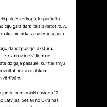
eki pulcēsies kopā, lai parādītu
īciju garā darbi tiks izvietoti tuvu
s mākslinieciskas puzles iespaidu.
 sapņu daudzpusīgo raksturu,
n ietekmi uz indivīdiem un
 steidzīgajā pasaulē, kur tieksmju
 rezultātiem un dziļākām
m vērtībām.
a jumta harmoniski apvieno 12
o Latvijas, bet arī no Ukrainas.