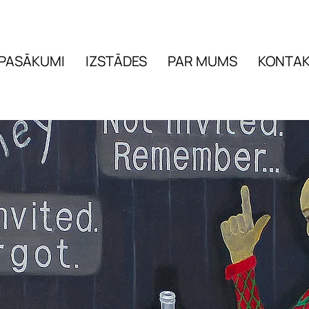
PASĀKUMI
IZSTĀDES
PAR MUMS
KONTAK
PASĀKUMI
IZSTĀDES