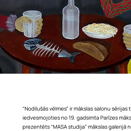
“Nodilušās vēlmes” ir mākslas salonu sērijas t
iedvesmojoties no 19. gadsimta Parīzes māks
prezentēts “MASA studija” mākslas galerijā no 