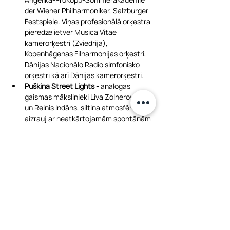
der Wiener Philharmoniker, Salzburger 
Festspiele. Viņas profesionālā orķestra 
pieredze ietver Musica Vitae 
kamerorķestri (Zviedrija), 
Kopenhāgenas Filharmonijas orķestri, 
Dānijas Nacionālo Radio simfonisko 
orķestri kā arī Dānijas kamerorķestri.
Puškina Street Lights - 
analogas 
gaismas mākslinieki Liva Zolnerovica 
un Reinis Indāns, siltina atmosfēru un 
aizrauj ar neatkārtojamām spontānām 
dinamiskās abstrakcijas kustībām. 
Puškina ielas gaismas dzima 
satiekoties dziļai interesei par 60to un 
70to gadu psihodēlisko kultūru un 
nejauši atrastam kodoskopam. 
60tajos un 70tajos gados tikko 
dzimušo psihodēlisko mūziku drīz vien 
papildināja tik pat dinamisks vizuālais 
pavadījums.
Kuratore - Ksenija Afanasjeva