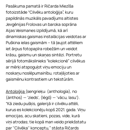
Pasākuma pamatā ir Ričarda Miezīša 
fotoizstāde “Cilvēku antoloģija”, kuru 
papildinās muzikāls pavadījums altistes 
Jevgēnijas Frolovas un baroka soprāna 
Aijas Veismanes izpildījumā, kā arī 
dinamiskas gaismas instalācijas veidotas ar 
Puškina ielas gaismām – tā ļaujot attēliem 
iet ārpus fotopapīra robežām un veidot 
krāsu, gaismu un skaņas sintēzi. Portretu 
sērijā fotomākslinieks “kolekcionē” cilvēkus 
ar mērķi atspoguļot viņu emociju un 
noskaņu noslēpumainību, rotaļājoties ar 
gaismēnu kontrastiem un tekstūrām. 
Antoloģija 
(sengrieķu: (anthología), no 
(ánthos) — 'zieds', (légō) — 'vācu, lasu').
“Kā ziedu pušķis, galerijā ir cilvēku attēli, 
kurus es kolekcionēju kopš 2021. gada. Viņu 
emocijas, acu skatieni, pozas, vide, kurā 
viņi atrodas; tie kopā man veido priekšstatu 
par ''Cilvēka'' konceptu,” stāsta Ričards 