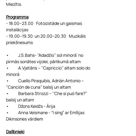
Miezītis.
Programma
- 18.00–23.00   Fotoizstāde un gaismas 
instalācijas
- 19.00–19.30  un 20.00–20.30   Muzikāls 
priekšnesums
•	J.S.Bahs- ‘’Adadžio’’ sol minorā’ no 
pirmās sonātes vijolei, pārlikumā altam
•	A.Vjetāns – ‘’Capriccio’’ altam solo do 
minorā
•	Cuello Piraquibis, Adrián Antonio – 
‘’Canción de cuna’’ balsij un altam
•	Barbara Strozzi – ‘’Che si puó fare?’’ 
balsij un altam
•	Džons Keidžs - Ārija
•	Anna Veismane - “I sing” ar Emīlijas 
Dikinsones vārdiem
Dalībnieki