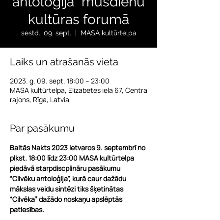
antoloģija” mūsdienu
kultūras forumā
sestd., 09. sept.
  |  
MASA kultūrtelpa
Laiks un atrašanās vieta
2023. g. 09. sept. 18:00 – 23:00
MASA kultūrtelpa, Elizabetes iela 67, Centra
rajons, Rīga, Latvia
Par pasākumu
Baltās Nakts 2023 ietvaros 9. septembrī no 
plkst. 18:00 līdz 23:00 MASA kultūrtelpa 
piedāvā starpdiscplināru pasākumu 
“Cilvēku antoloģija”, kurā caur dažādu 
mākslas veidu sintēzi tiks šķetinātas 
“Cilvēka” dažādo noskaņu apslēptās 
patiesības.