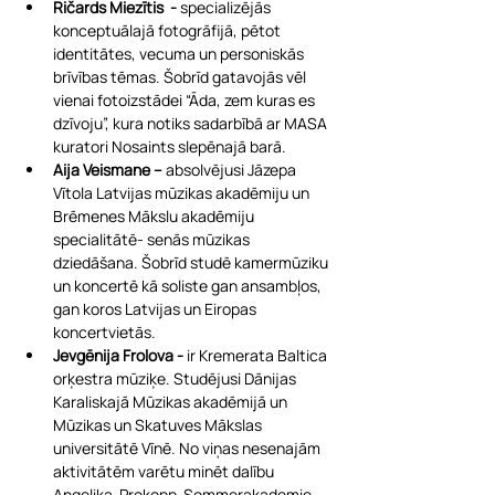
Ričards Miezītis  - 
specializējās 
konceptuālajā fotogrāfijā, pētot 
identitātes, vecuma un personiskās 
brīvības tēmas. Šobrīd gatavojās vēl 
vienai fotoizstādei “Āda, zem kuras es 
dzīvoju”, kura notiks sadarbībā ar MASA 
kuratori Nosaints slepēnajā barā.
Aija Veismane – 
absolvējusi Jāzepa 
Vītola Latvijas mūzikas akadēmiju un 
Brēmenes Mākslu akadēmiju 
specialitātē- senās mūzikas 
dziedāšana. Šobrīd studē kamermūziku 
un koncertē kā soliste gan ansambļos, 
gan koros Latvijas un Eiropas 
koncertvietās.
Jevgēnija Frolova - 
ir Kremerata Baltica 
orķestra mūziķe. Studējusi Dānijas 
Karaliskajā Mūzikas akadēmijā un 
Mūzikas un Skatuves Mākslas 
universitātē Vīnē. No viņas nesenajām 
aktivitātēm varētu minēt dalību 
Angelika-Prokopp-Sommerakademie 