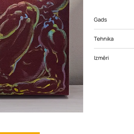
Gads
2017
Tehnika
Eļļas uz audekļa
Izmēri
20 x 20 cm