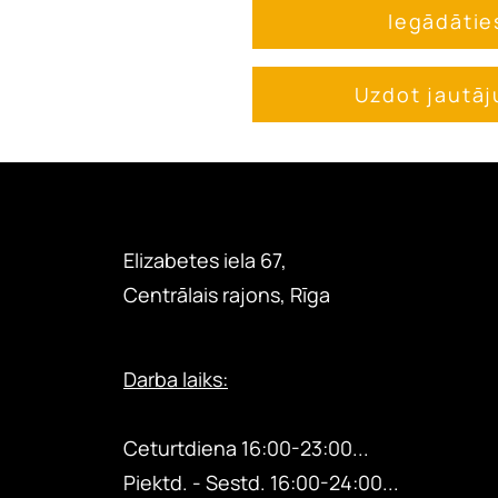
Iegādātie
Uzdot jautā
Elizabetes iela 67,
Centrālais rajons, Rīga
Darba laiks:
Otrdiena 18:00-24:00...
Ceturtdiena
16:00-23:00...
Piektd. - Sestd.
16:00-24:00...