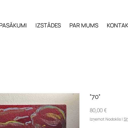
PASĀKUMI
IZSTĀDES
PAR MUMS
KONTAK
PASĀKUMI
IZSTĀDES
"70"
Cena
80,00 €
Izņemot Nodoklis
|
Sh