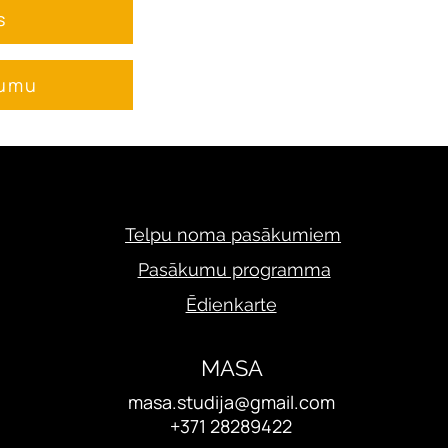
s
jumu
Telpu noma pasākumiem
Pasākumu programma
Ēdienkarte
MASA
masa.studija@gmail.com
+371 28289422