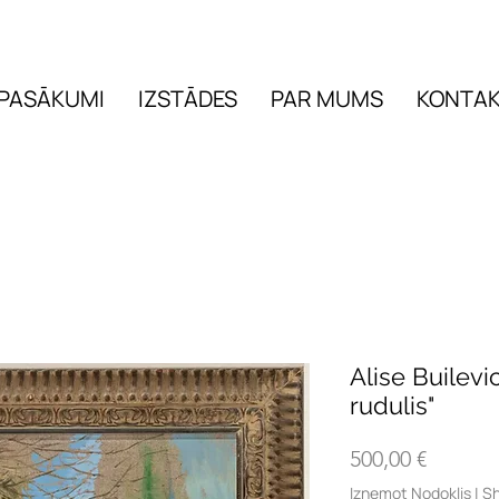
PASĀKUMI
IZSTĀDES
PAR MUMS
KONTAK
PASĀKUMI
IZSTĀDES
Alise Builevi
rudulis"
Cena
500,00 €
Izņemot Nodoklis
|
Sh