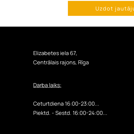
Uzdot jautā
Elizabetes iela 67,
Centrālais rajons, Rīga
Darba laiks:
Otrdiena 18:00-24:00...
Ceturtdiena
16:00-23:00...
Piektd. - Sestd.
16:00-24:00...