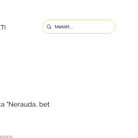
TI
PAR MUMS
KONTAKTI
ca "Nerauda, bet
ipping