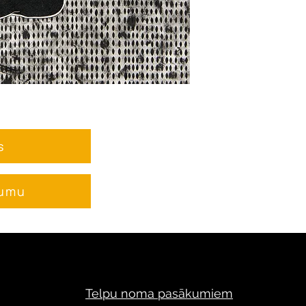
un maziem, īsla
brīžiem.
Darbu veidošan
dažādām faktūr
un krāsām, meklē
Rezultātā tiek r
aizraujoša pier
s
skatītāju.
jumu
Anna ieguvusi iz
Mākslas vidussko
Latvijas Māksla
nodaļas Modes 
Sākotnēji viņa 
dizainere, grafi
Telpu noma pasākumiem