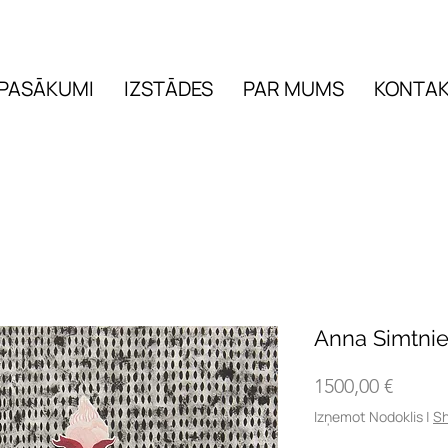
PASĀKUMI
IZSTĀDES
PAR MUMS
KONTAK
PASĀKUMI
IZSTĀDES
Anna Simtnie
Cena
1500,00 €
Izņemot Nodoklis
|
Sh