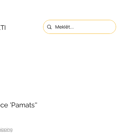
TI
PAR MUMS
KONTAKTI
ce 'Pamats''
ipping