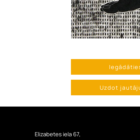
Iegādātie
Uzdot jautā
Elizabetes iela 67,