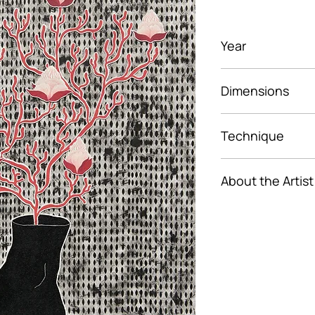
Year
2022
Dimensions
40 cm x 55 cm
Technique
Papīrs, aplikācija
About the Artist
Radot gleznas un
Simtniece tieca
un emocijas, iem
tos dēvē par "Sa
skatītājam atgri
Iedvesma tiek s