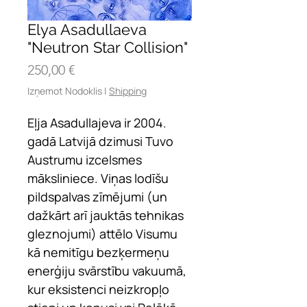
Elya Asadullaeva
"Neutron Star Collision"
Cena
250,00 €
Izņemot Nodoklis
|
Shipping
Eļja Asadullajeva ir 2004.
gadā Latvijā dzimusi Tuvo
Austrumu izcelsmes
māksliniece. Viņas lodīšu
pildspalvas zīmējumi (un
dažkārt arī jauktās tehnikas
gleznojumi) attēlo Visumu
kā nemitīgu bezķermeņu
enerģiju svārstību vakuumā,
kur eksistenci neizkropļo