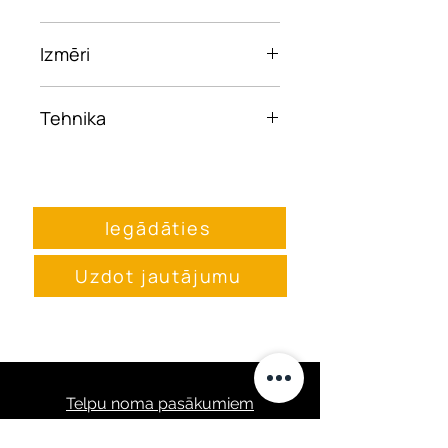
2022
Izmēri
20 x 40cm
Tehnika
Akrila krāsas, pastele, kolāža
uz papīra
Iegādāties
Uzdot jautājumu
Telpu noma pasākumiem
Pasākumu programma