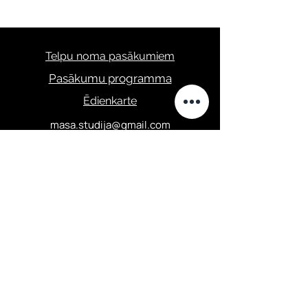
Telpu noma pasākumiem
Pasākumu programma
Ēdienkarte
masa.studija@gmail.com
+371 28289422
Privātuma politika
Elizabetes iela 67,
Centrālais rajons, Rīga