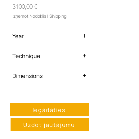
Cena
3100,00 €
Izņemot Nodoklis
|
Shipping
Year
2026
Technique
Oil on canvas
Dimensions
90×90 cm
Iegādāties
Uzdot jautājumu