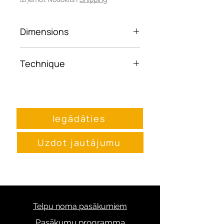
Dimensions
45x30
Technique
Framed photo paper
Iegādāties
Uzdot jautājumu
Telpu noma pasākumiem
Pasākumu programma