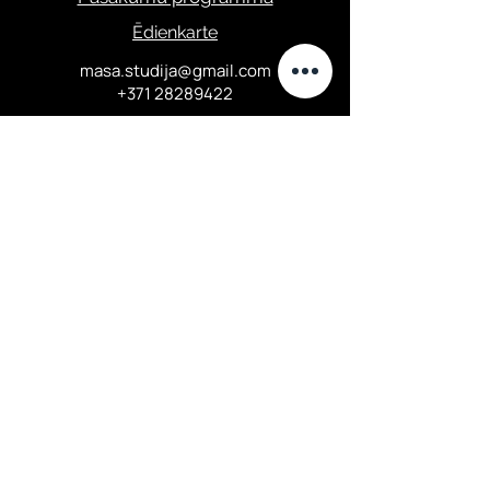
Ēdienkarte
masa.studija@gmail.com
+371 28289422
Privātuma politika
Elizabetes iela 67,
Centrālais rajons, Rīga
Darba laiks:
Otrdiena 18:00-24:00...
Ceturtdiena
16:00-23:00...
Piektd. - Sestd.
16:00-24:00...