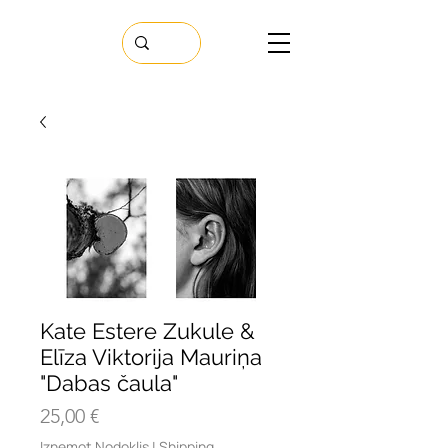
Kate Estere Zukule &
Elīza Viktorija Mauriņa
"Dabas čaula"
Cena
25,00 €
Izņemot Nodoklis
|
Shipping