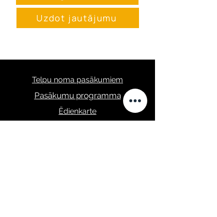
Uzdot jautājumu
Telpu noma pasākumiem
Pasākumu programma
Ēdienkarte
masa.studija@gmail.com
+371 28289422
Privātuma politika