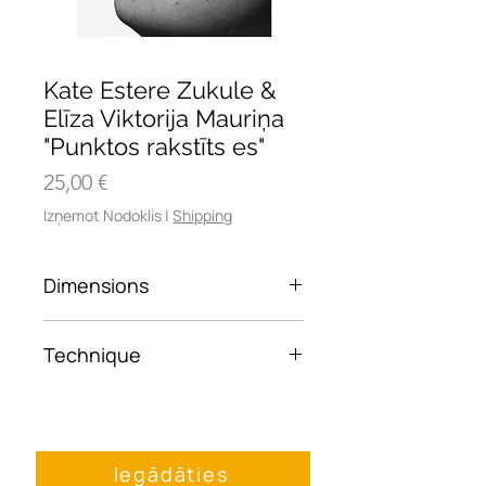
Kate Estere Zukule &
Elīza Viktorija Mauriņa
"Punktos rakstīts es"
Cena
25,00 €
Izņemot Nodoklis
|
Shipping
Dimensions
30x45
Technique
Framed photo paper
Iegādāties