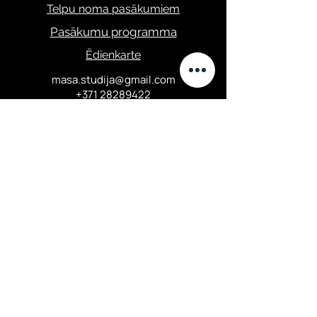
Telpu noma pasākumiem
Pasākumu programma
Ēdienkarte
masa.studija@gmail.com
+371 28289422
Privātuma politika
Elizabetes iela 67,
Centrālais rajons, Rīga
Darba laiks:
Otrdiena 18:00-24:00...