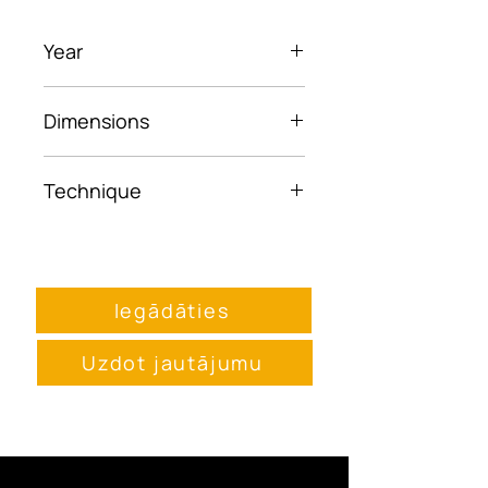
Year
2025
Dimensions
25x35 cm
Technique
Oil pastel on canvas
Iegādāties
Uzdot jautājumu