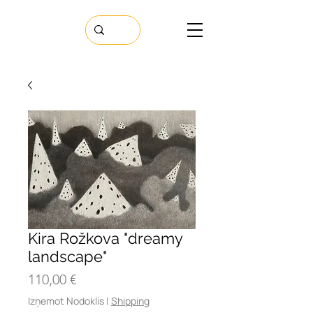
Kira Rožkova "dreamy
landscape"
Cena
110,00 €
Izņemot Nodoklis
|
Shipping