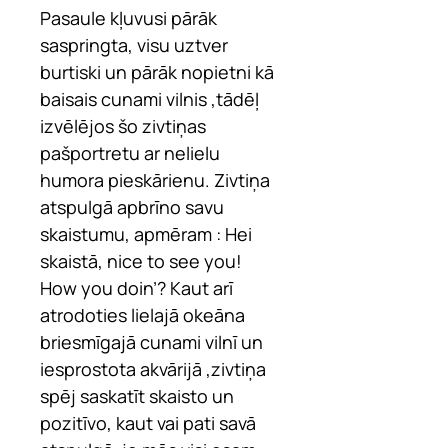
Pasaule kļuvusi pārāk
saspringta, visu uztver
burtiski un pārāk nopietni kā
baisais cunami vilnis ,tādēļ
izvēlējos šo zivtiņas
pašportretu ar nelielu
humora pieskārienu. Zivtiņa
atspulgā apbrīno savu
skaistumu, apmēram : Hei
skaistā, nice to see you!
How you doin’? Kaut arī
atrodoties lielajā okeāna
briesmīgajā cunami vilnī un
iesprostota akvārijā ,zivtiņa
spēj saskatīt skaisto un
pozitīvo, kaut vai pati savā