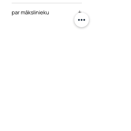
80 × 120 cm
par mākslinieku
Kristīne Priedīte ir dzimusi
Latvijā un absolvējusi
Latvijas Mākslas akadēmiju,
Iegādāties
iegūstot bakalaura grādu
restaurācijas nodaļā. Pašlaik
Uzdot jautājumu
viņa turpina studijas
maģistrantūrā. Viņa
galvenokārt glezno ar eļļu
reālisma stilā, izpaužot savu
personīgo redzējumu
Telpu noma pasākumiem
spilgtās krāsās un precīzās
Pasākumu programma
detaļās. Ceļā uz
Ēdienkarte
pašizaugsmi viņa turpina
masa.studija@gmail.com
apgūt jaunas zināšanas un