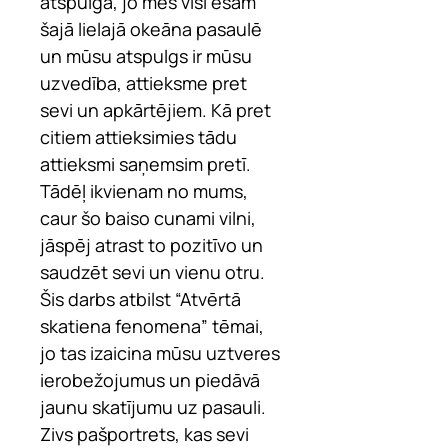
atspulgā, jo mēs visi esam
šajā lielajā okeāna pasaulē
un mūsu atspulgs ir mūsu
uzvedība, attieksme pret
sevi un apkārtējiem. Kā pret
citiem attieksimies tādu
attieksmi saņemsim pretī.
Tādēļ ikvienam no mums,
caur šo baiso cunami vilni,
jāspēj atrast to pozitīvo un
saudzēt sevi un vienu otru.
Šis darbs atbilst “Atvērtā
skatiena fenomena” tēmai,
jo tas izaicina mūsu uztveres
ierobežojumus un piedāvā
jaunu skatījumu uz pasauli.
Zivs pašportrets, kas sevi