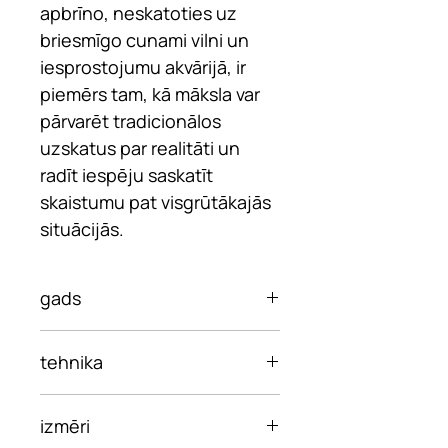
apbrīno, neskatoties uz
briesmīgo cunami vilni un
iesprostojumu akvārijā, ir
piemērs tam, kā māksla var
pārvarēt tradicionālos
uzskatus par realitāti un
radīt iespēju saskatīt
skaistumu pat visgrūtākajās
situācijās.
gads
2024
tehnika
Eļļa uz audekla, zelta lapa
izmēri