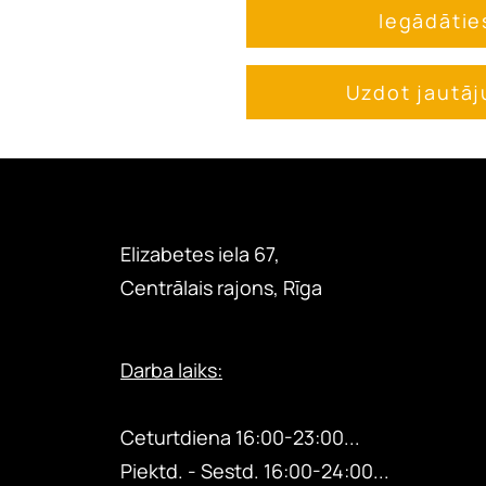
Iegādātie
Uzdot jautā
Elizabetes iela 67,
Centrālais rajons, Rīga
Darba laiks:
Otrdiena 18:00-24:00...
Ceturtdiena
16:00-23:00...
Piektd. - Sestd.
16:00-24:00...