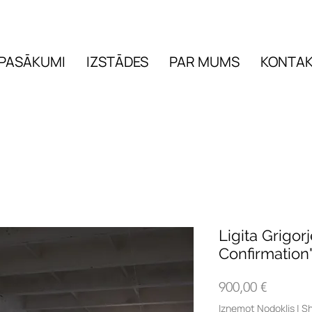
PASĀKUMI
IZSTĀDES
PAR MUMS
KONTAK
PASĀKUMI
IZSTĀDES
Ligita Grigor
Confirmation
Cena
900,00 €
Izņemot Nodoklis
|
Sh