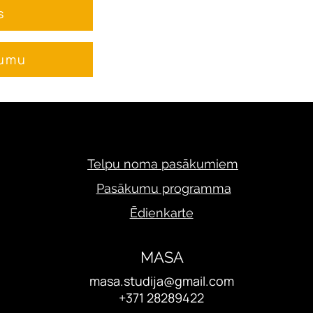
s
jumu
Telpu noma pasākumiem
Pasākumu programma
Ēdienkarte
MASA
masa.studija@gmail.com
+371 28289422