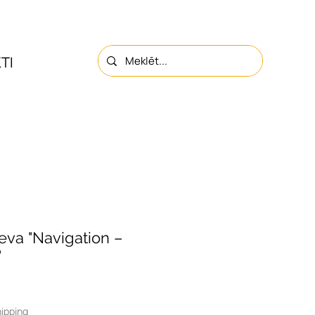
TI
PAR MUMS
KONTAKTI
jeva "Navigation –
"
ipping