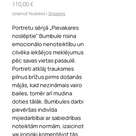
Cena
110,00 €
Izņemot Nodoklis
|
Shipping
Portretu sērijā „Pievakares
noslēptie” Bumbule risina
emocionālo nenoteiktību un
cilvēka iekšējos meklējumus
pēc savas vietas pasaulē.
Portreti atklāj trauksmes
pilnus brīžus pirms došanās
mājās, kad nezināmais vairo
bailes, tomēr arī mudina
doties tālāk. Bumbules darbi
pievēršas indivīda
mijiedarbībai ar sabiedrības
noteiktām normām, izaicinot
vai ironiski komentējot tās.