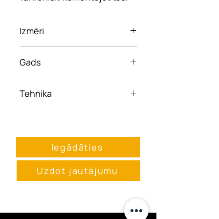
Izmēri
50x50
Gads
2024
Tehnika
Eļļa uz audekla
Iegādāties
Uzdot jautājumu