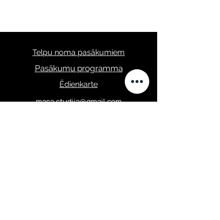
Telpu noma pasākumiem
Pasākumu programma
Ēdienkarte
masa.studija@gmail.com
+371 28289422
Privātuma politika
Elizabetes iela 67,