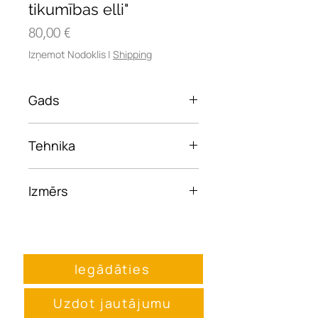
tikumības elli"
Cena
80,00 €
Izņemot Nodoklis
|
Shipping
Gads
2024
Tehnika
Autortehnika
Izmērs
20x20 cm
Iegādāties
Uzdot jautājumu