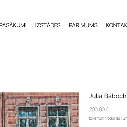
PASĀKUMI
IZSTĀDES
PAR MUMS
KONTAK
PASĀKUMI
IZSTĀDES
Julia Baboch
Cena
200,00 €
Izņemot Nodoklis
|
Sh