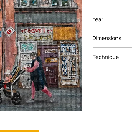
Year
2024
Dimensions
15 x 15 cm
Technique
Acrylic on canv