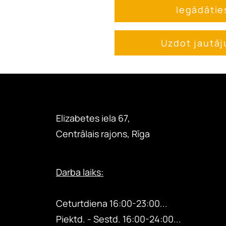
Iegādātie
Uzdot jautā
Elizabetes iela 67,
Centrālais rajons, Rīga
Darba laiks:
Otrdiena 18:00-24:00...
Ceturtdiena
16:00-23:00...
Piektd. - Sestd.
16:00-24:00...