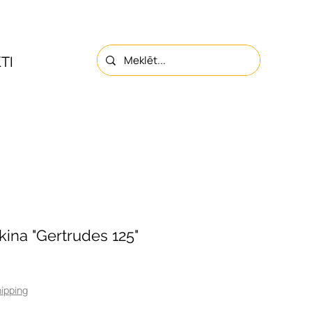
TI
PAR MUMS
KONTAKTI
kina "Gertrudes 125"
ipping