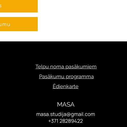
s
jumu
Telpu noma pasākumiem
Pasākumu programma
Ēdienkarte
MASA
masa.studija@gmail.com
+371 28289422