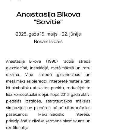
Anastasija Bikova
"Savītie"
2025. gada 15. maijs – 22. jūnijs
Nosaints bārs
Anastasija Bikova (1990) radoši strādā
glezniecībā, instalācijā, metālmākslā un rotu
dizainā. Viņa saliedē glezniecības un
metālmākslas pieredzi, interpretē materialitāti
kā simbolisku atskaites punktu, reducējot to
līdz konceptuālai idejai. Kopš 2013. gada aktīvi
piedalās izstādēs, starptautiskos mākslas
simpozijos un plenēros, kā arī citos mākslas
pasākumos. Māksliniecisko interešu
priekšplānā ir cilvēka ķermeņa plastiskums un
ekofilosofija.