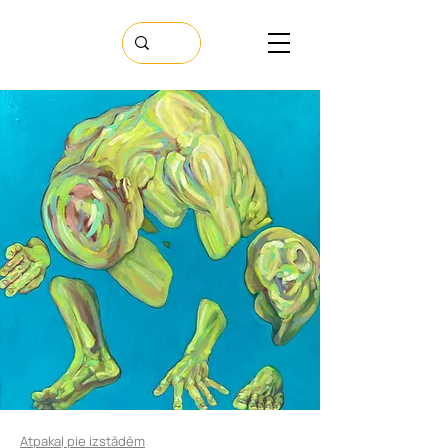
Atpakaļ pie izstādēm