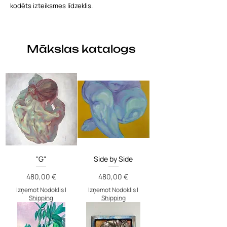
kodēts izteiksmes līdzeklis.
Mākslas katalogs
"G"
Side by Side
Cena
Cena
480,00 €
480,00 €
Izņemot Nodoklis
|
Izņemot Nodoklis
|
Shipping
Shipping