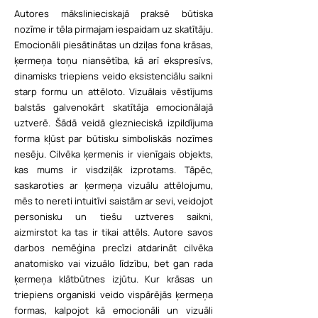
Autores mākslinieciskajā praksē būtiska
nozīme ir tēla pirmajam iespaidam uz skatītāju.
Emocionāli piesātinātas un dziļas fona krāsas,
ķermeņa toņu niansētība, kā arī ekspresīvs,
dinamisks triepiens veido eksistenciālu saikni
starp formu un attēloto. Vizuālais vēstījums
balstās galvenokārt skatītāja emocionālajā
uztverē. Šādā veidā gleznieciskā izpildījuma
forma kļūst par būtisku simboliskās nozīmes
nesēju. Cilvēka ķermenis ir vienīgais objekts,
kas mums ir visdziļāk izprotams. Tāpēc,
saskaroties ar ķermeņa vizuālu attēlojumu,
mēs to nereti intuitīvi saistām ar sevi, veidojot
personisku un tiešu uztveres saikni,
aizmirstot ka tas ir tikai attēls. Autore savos
darbos nemēģina precīzi atdarināt cilvēka
anatomisko vai vizuālo līdzību, bet gan rada
ķermeņa klātbūtnes izjūtu. Kur krāsas un
triepiens organiski veido vispārējās ķermeņa
formas, kalpojot kā emocionāli un vizuāli