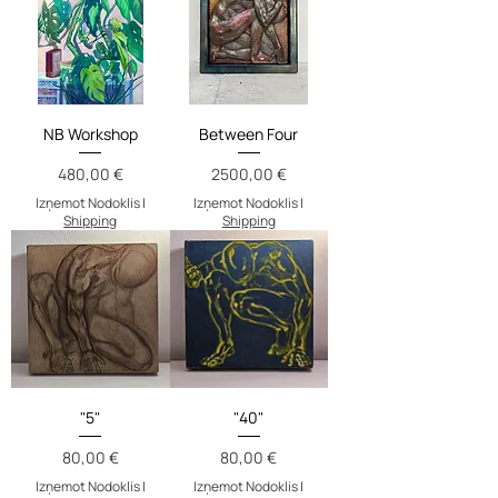
NB Workshop
Between Four
Cena
Cena
480,00 €
2500,00 €
Izņemot Nodoklis
|
Izņemot Nodoklis
|
Shipping
Shipping
"5"
"40"
Cena
Cena
80,00 €
80,00 €
Izņemot Nodoklis
|
Izņemot Nodoklis
|